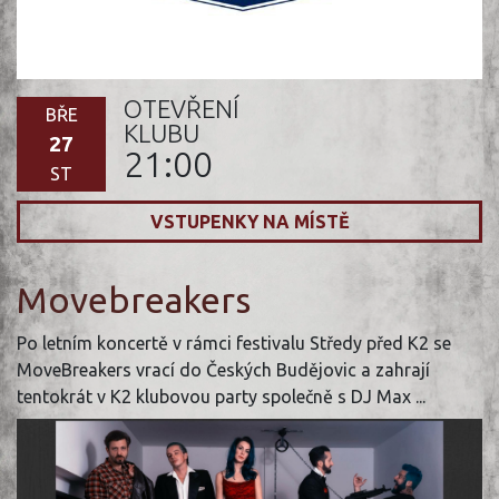
OTEVŘENÍ
BŘE
KLUBU
27
21:00
ST
VSTUPENKY NA MÍSTĚ
Movebreakers
Po letním koncertě v rámci festivalu Středy před K2 se
MoveBreakers vrací do Českých Budějovic a zahrají
tentokrát v K2 klubovou party společně s DJ Max ...