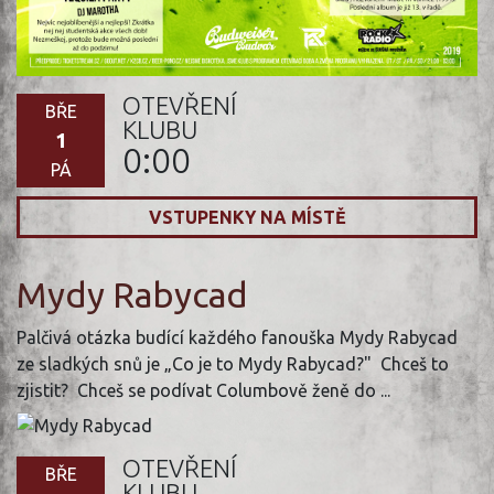
OTEVŘENÍ
BŘE
KLUBU
1
0:00
PÁ
VSTUPENKY NA MÍSTĚ
Mydy Rabycad
Palčivá otázka budící každého fanouška Mydy Rabycad
ze sladkých snů je „Co je to Mydy Rabycad?" Chceš to
zjistit? Chceš se podívat Columbově ženě do ...
OTEVŘENÍ
BŘE
KLUBU