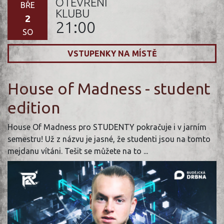
OTEVŘENÍ
BŘE
KLUBU
2
21:00
SO
VSTUPENKY NA MÍSTĚ
House of Madness - student
edition
House Of Madness pro STUDENTY pokračuje i v jarním
semestru! Už z názvu je jasné, že studenti jsou na tomto
mejdanu vítáni. Tešit se můžete na to ...