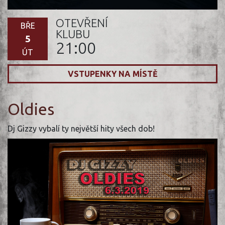
OTEVŘENÍ
BŘE
KLUBU
5
21:00
ÚT
VSTUPENKY NA MÍSTĚ
Oldies
Dj Gizzy vybalí ty největší hity všech dob!