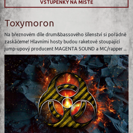
VSTUPENKY NA MÍSTĚ
Toxymoron
Na březnovém díle drum&bassového šílenství si pořádně
zaskáčeme! Hlavními hosty budou raketově stoupající
jump-upový producent MAGENTA SOUND a MC/rapper ...