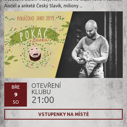
Anděl a anketě Český Slavík, miliony ...
OTEVŘENÍ
BŘE
KLUBU
9
21:00
SO
VSTUPENKY NA MÍSTĚ