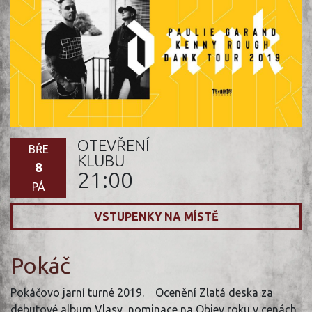
OTEVŘENÍ
BŘE
KLUBU
8
21:00
PÁ
VSTUPENKY NA MÍSTĚ
Pokáč
Pokáčovo jarní turné 2019. Ocenění Zlatá deska za
debutové album Vlasy, nominace na Objev roku v cenách