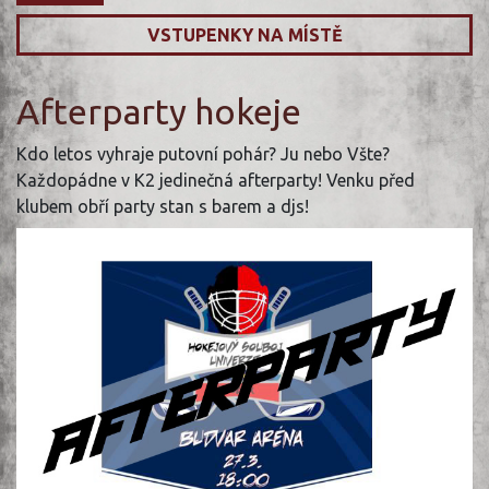
VSTUPENKY NA MÍSTĚ
Afterparty hokeje
Kdo letos vyhraje putovní pohár? Ju nebo Všte?
Každopádne v K2 jedinečná afterparty! Venku před
klubem obří party stan s barem a djs!