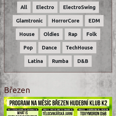
All
Electro
ElectroSwing
Glamtronic
HorrorCore
EDM
House
Oldies
Rap
Folk
Pop
Dance
TechHouse
Latina
Rumba
D&B
Březen