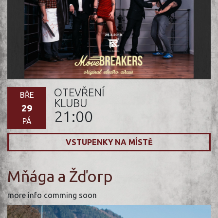
OTEVŘENÍ
BŘE
KLUBU
29
21:00
PÁ
VSTUPENKY NA MÍSTĚ
Mňága a Žďorp
more info comming soon