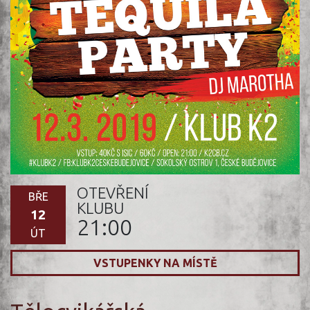
OTEVŘENÍ
BŘE
KLUBU
12
21:00
ÚT
VSTUPENKY NA MÍSTĚ