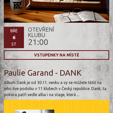
OTEVŘENÍ
BŘE
KLUBU
6
21:00
ST
VSTUPENKY NA MÍSTĚ
Paulie Garand - DANK
Album Dank je od 30.11. venku a vy se můžete těšit na
jeho live podobu v 11 klubech v Český republice. Dank, ta
pokora patří vedle alba i na stage, která ...