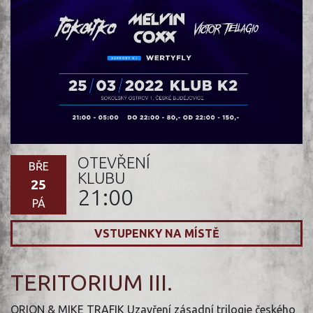
OTEVŘENÍ
BŘE
KLUBU
25
21:00
PÁ
VSTUPENKY NA MÍSTĚ
TERITORIUM III.
ORION & MIKE TRAFIK Uzavření zásadní trilogie českého