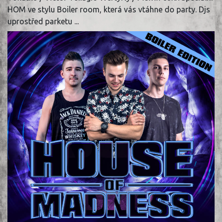
HOM ve stylu Boiler room, která vás vtáhne do party. Djs
uprostřed parketu ...