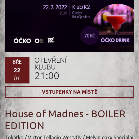
OTEVŘENÍ
BŘE
KLUBU
22
21:00
ÚT
VSTUPENKY NA MÍSTĚ
House of Madnes - BOILER
EDITION
Tokátko / Victor Tellagio Wertyfly / Melvin coxx Speciální