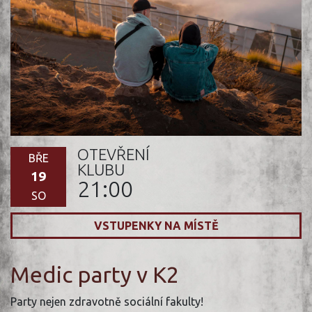
OTEVŘENÍ
BŘE
KLUBU
19
21:00
SO
VSTUPENKY NA MÍSTĚ
Medic party v K2
Party nejen zdravotně sociální fakulty!