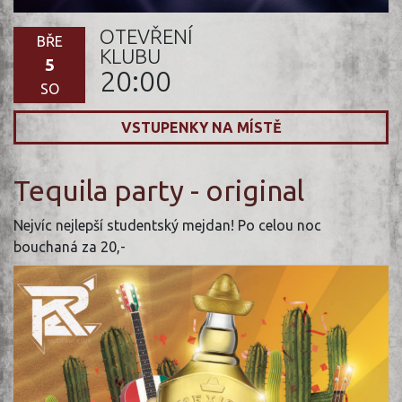
OTEVŘENÍ
BŘE
KLUBU
5
20:00
SO
VSTUPENKY NA MÍSTĚ
Tequila party - original
Nejvíc nejlepší studentský mejdan! Po celou noc
bouchaná za 20,-