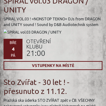
SPIRAL vol.03 DRAGON /
UNITY
SPIRAL VOL.03 ! =NONSTOP TEKNO= DJs from DRAGON
and UNITY sound ! Sound by D&B Audiotechnik system
OTEVŘENÍ
BŘE
KLUBU
4
21:00
PÁ
VSTUPENKY NA MÍSTĚ
Sto Zvířat - 30 let ! -
přesunuto z 11.12.
Pražská ska úderka STO ZVÍŘAT zpět v ČB. VŠECHNY
zakoupené vstupenky jsou platné! Vstupenek na místě