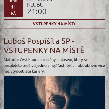
BŘE
KLUBU
11
21:00
PÁ
VSTUPENKY NA MÍSTĚ
Luboš Pospíšil a 5P -
VSTUPENKY NA MÍSTĚ
Matador české hudební scény s hlasem, který si
nespletete prožívá jedno z nejšťastnějších období své více
než čtyřicetileté kariéry.