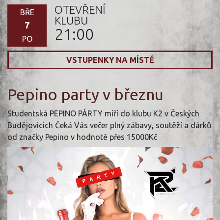
OTEVŘENÍ
BŘE
KLUBU
7
21:00
PO
VSTUPENKY NA MÍSTĚ
Pepino party v březnu
Studentská PEPINO PÁRTY míří do klubu K2 v Českých
Budějovicích Čeká Vás večer plný zábavy, soutěží a dárků
od značky Pepino v hodnotě přes 15000Kč