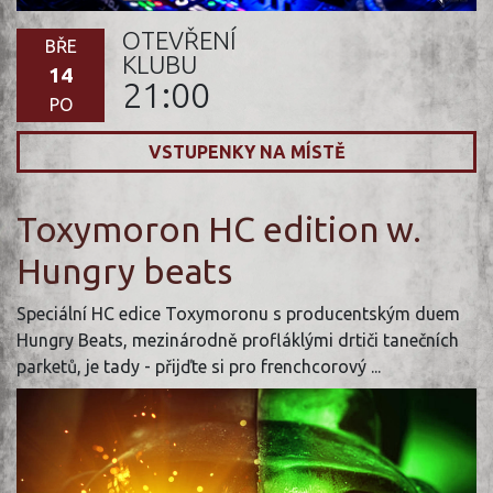
OTEVŘENÍ
BŘE
KLUBU
14
21:00
PO
VSTUPENKY NA MÍSTĚ
Toxymoron HC edition w.
Hungry beats
Speciální HC edice Toxymoronu s producentským duem
Hungry Beats, mezinárodně profláklými drtiči tanečních
parketů, je tady - přijďte si pro frenchcorový ...