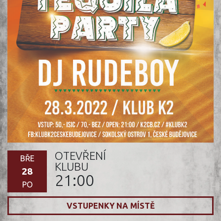
OTEVŘENÍ
BŘE
KLUBU
28
21:00
PO
VSTUPENKY NA MÍSTĚ