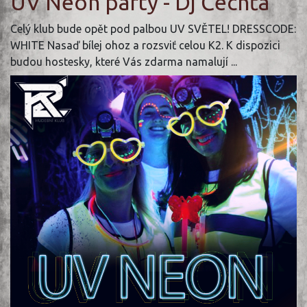
UV Neon party - Dj Čechťa
Celý klub bude opět pod palbou UV SVĚTEL! DRESSCODE:
WHITE Nasaď bílej ohoz a rozsviť celou K2. K dispozici
budou hostesky, které Vás zdarma namalují ...