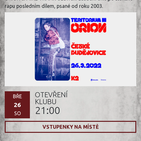
rapu posledním dílem, psané od roku 2003.
OTEVŘENÍ
BŘE
KLUBU
26
21:00
SO
VSTUPENKY NA MÍSTĚ