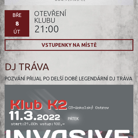
OTEVŘENÍ
BŘE
KLUBU
8
21:00
ÚT
VSTUPENKY NA MÍSTĚ
DJ TRÁVA
POZVÁNÍ PŘIJAL PO DELŠÍ DOBĚ LEGENDÁRNÍ DJ TRÁVA