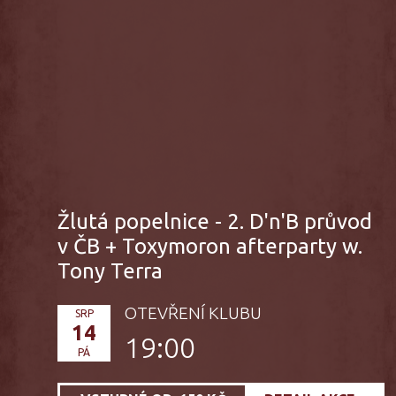
Žlutá popelnice - 2. D'n'B průvod
v ČB + Toxymoron afterparty w.
Tony Terra
OTEVŘENÍ KLUBU
SRP
14
19:00
PÁ