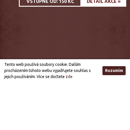
VSTUPNÉ OD: 150 KČ
DETAIL AKCE »
Tento web používá soubory cookie. Dalším
procházením tohoto webu vyjadřujete souhlas s
Rozumím
jejich používáním. Více se dočtete
zde
Otevírací doba
STANDARDNÍ OTEVÍRACÍ DOBA
ÚTERÝ, STŘEDA
21:00 - 03:00