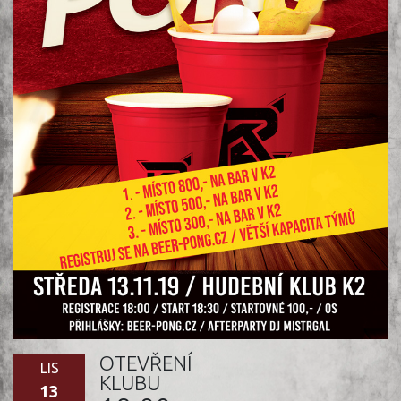
OTEVŘENÍ
LIS
KLUBU
13