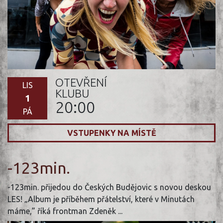
OTEVŘENÍ
LIS
KLUBU
1
20:00
PÁ
VSTUPENKY NA MÍSTĚ
-123min.
-123min. přijedou do Českých Budějovic s novou deskou
LES! „Album je příběhem přátelství, které v Minutách
máme,” říká frontman Zdeněk ...