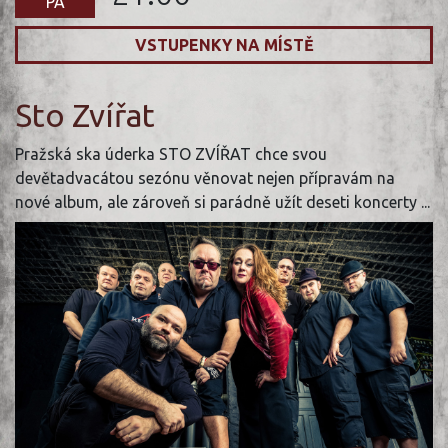
PÁ
VSTUPENKY NA MÍSTĚ
Sto Zvířat
Pražská ska úderka STO ZVÍŘAT chce svou
devětadvacátou sezónu věnovat nejen přípravám na
nové album, ale zároveň si parádně užít deseti koncerty ...