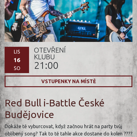
OTEVŘENÍ
LIS
KLUBU
16
21:00
SO
VSTUPENKY NA MÍSTĚ
Red Bull i-Battle České
Budějovice
Dokáže tě vyburcovat, když začnou hrát na party tvůj
oblíbený song? Tak to tě tahle akce dostane do kolen ????