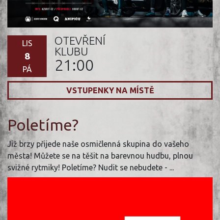
OTEVŘENÍ
LIS
KLUBU
8
21:00
PÁ
VSTUPENKY NA MÍSTĚ
Poletíme?
Již brzy přijede naše osmičlenná skupina do vašeho
města! Můžete se na těšit na barevnou hudbu, plnou
svižné rytmiky! Poletíme? Nudit se nebudete - ...