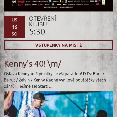
OTEVŘENÍ
LIS
KLUBU
16
5:30
SO
VSTUPENKY NA MÍSTĚ
Kenny's 40! \m/
Oslava Kennyho čtyřicítky se vší parádou! DJ's: Buqi /
Bejrut / Želvin / Kenny Řádné vynilové pouštěčky všech
žánrů! Těšíme se! Start: ...