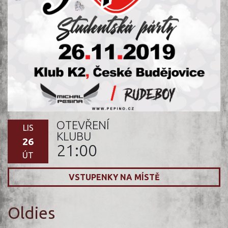
OTEVŘENÍ
LIS
KLUBU
26
21:00
ÚT
VSTUPENKY NA MÍSTĚ
Oldies