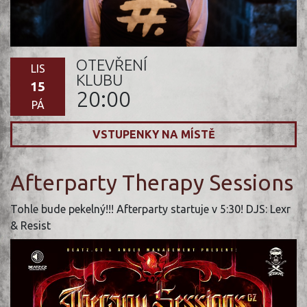
OTEVŘENÍ
LIS
KLUBU
15
20:00
PÁ
VSTUPENKY NA MÍSTĚ
Afterparty Therapy Sessions
Tohle bude pekelný!!! Afterparty startuje v 5:30! DJS: Lexr
& Resist