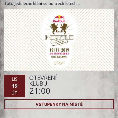
Toto jedinečné klání se po třech letech ...
OTEVŘENÍ
LIS
KLUBU
19
21:00
ÚT
VSTUPENKY NA MÍSTĚ