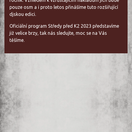
ročník. Vzhledem k vzrůstajícím nákladům jich bude
pouze osm a i proto letos přinášíme tuto rozšiřující
djskou edici.
Oficiální program Středy před K2 2023 představíme
již velice brzy, tak nás sledujte, moc se na Vás
těšíme.