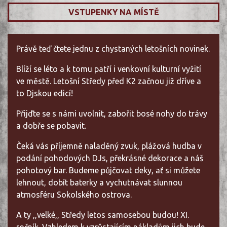
VSTUPENKY NA MÍSTĚ
Právě teď čtete jednu z chystaných letošních novinek.
Blíží se léto a k tomu patří i venkovní kulturní vyžití
ve městě. Letošní Středy před K2 začnou již dříve a
to Djskou edicí!
Přijďte se s námi uvolnit, zabořit bosé nohy do trávy
a dobře se pobavit.
Čeká vás příjemně naladěný zvuk, plážová hudba v
podání pohodových DJs, překrásné dekorace a náš
pohotový bar. Budeme půjčovat deky, ať si můžete
lehnout, dobít baterky a vychutnávat slunnou
atmosféru Sokolského ostrova.
A ty ,,velké,, Středy letos samosebou budou! XI.