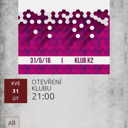
OTEVŘENÍ
KVĚ
KLUBU
31
21:00
ÚT
All