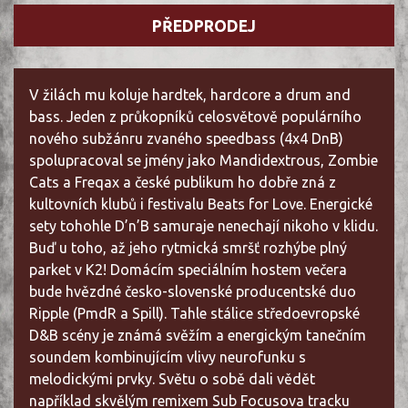
PŘEDPRODEJ
V žilách mu koluje hardtek, hardcore a drum and
bass. Jeden z průkopníků celosvětově populárního
nového subžánru zvaného speedbass (4x4 DnB)
spolupracoval se jmény jako Mandidextrous, Zombie
Cats a Freqax a české publikum ho dobře zná z
kultovních klubů i festivalu Beats for Love. Energické
sety tohohle D’n’B samuraje nenechají nikoho v klidu.
Buď u toho, až jeho rytmická smršť rozhýbe plný
parket v K2! Domácím speciálním hostem večera
bude hvězdné česko-slovenské producentské duo
Ripple (PmdR a Spill). Tahle stálice středoevropské
D&B scény je známá svěžím a energickým tanečním
soundem kombinujícím vlivy neurofunku s
melodickými prvky. Světu o sobě dali vědět
například skvělým remixem Sub Focusova tracku