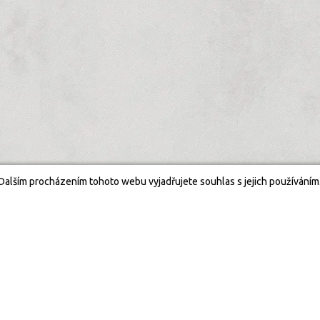
Dalším procházením tohoto webu vyjadřujete souhlas s jejich používáním
V
Vžd
21:00 -
ÚTERÝ, STŘEDA
03:00