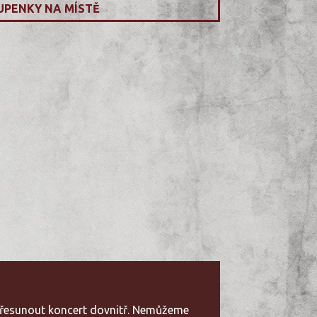
UPENKY NA MÍSTĚ
 přesunout koncert dovnitř. Nemůžeme