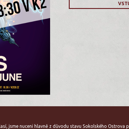
VST
očasí, jsme nuceni hlavně z důvodu stavu Sokolského Ostrova