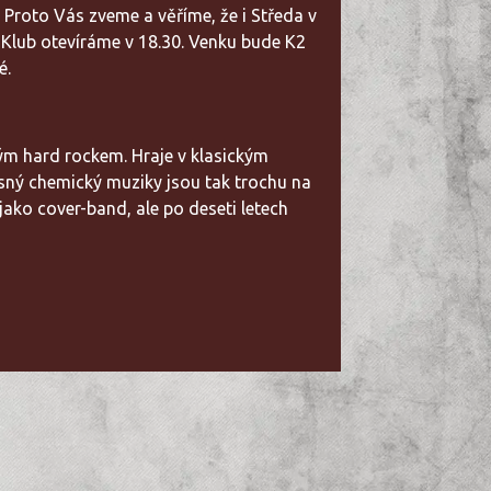
. Proto Vás zveme a věříme, že i Středa v
 Klub otevíráme v 18.30. Venku bude K2
é.
ým hard rockem. Hraje v klasickým
časný chemický muziky jsou tak trochu na
jako cover-band, ale po deseti letech
.