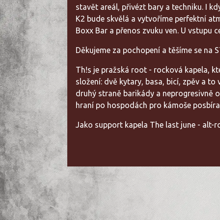
stavět areál, přivézt bary a techniku. I 
K2 bude skvělá a vytvoříme perfektní atm
Boxx Bar a přenos zvuku ven. U vstupu c
Děkujeme za pochopení a těšíme se na S
Th!s je pražská root - rocková kapela, 
složení: dvě kytary, basa, bicí, zpěv a 
druhý straně barikády a neprogresivně o 
hraní po hospodách pro kámoše posbírali
Jako support kapela The last june - alt-r