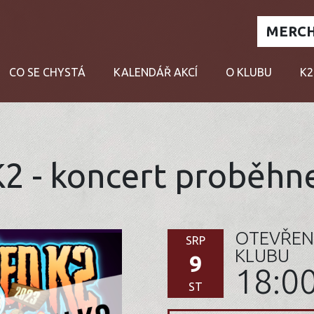
MERCH
CO SE CHYSTÁ
KALENDÁŘ AKCÍ
O KLUBU
K2
K2 - koncert proběhne
OTEVŘEN
SRP
KLUBU
9
18:0
ST