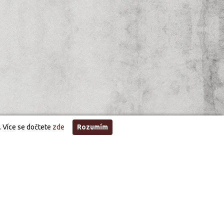
. Více se dočtete
zde
Rozumím
stupné
y inviduální podle akce