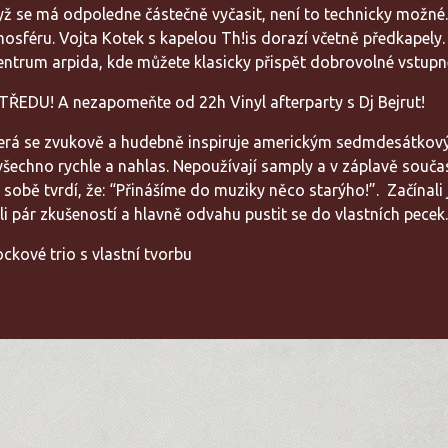
když se má odpoledne částečně vyčasit, není to technicky možné
osféru. Vojta Kotek s kapelou Th!is dorazí včetně předkapely.
entrum arpida, kde můžete klasicky přispět dobrovolné vstupn
TŘEDU! A nezapomeňte od 22h Vinyl afterparty s Dj Bejrut!
která se zvukově a hudebně inspiruje americkým sedmdesátkov
to všechno rychle a nahlas. Nepoužívají samply a v záplavě sou
sobě tvrdí, že: “Přinášíme do muziky něco starýho!”. Začínali 
 pár zkušeností a hlavně odvahu pustit se do vlastních pecek
ockové trio s vlastní tvorbu