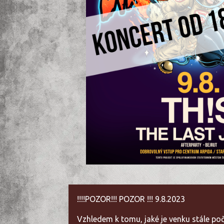
!!!!POZOR!!! POZOR !!! 9.8.2023
Vzhledem k tomu, jaké je venku stále p