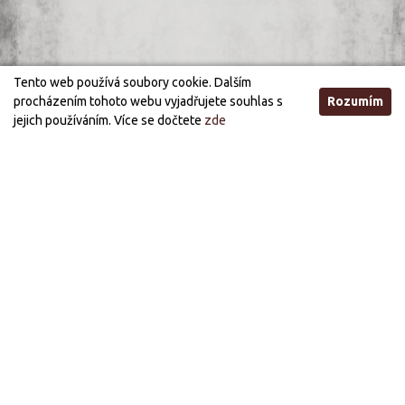
Tento web používá soubory cookie. Dalším
procházením tohoto webu vyjadřujete souhlas s
Rozumím
jejich používáním. Více se dočtete
zde
Otevírací doba
STANDARDNÍ OTEVÍRACÍ DOBA
ÚTERÝ, STŘEDA
21:00 - 03:00
PÁTEK, SOBOTA
21:00 - 05:00
PRÁZDNINOVÁ OTEVÍRACÍ DOBA (OD 1.7. DO 30.9.)
STŘEDA, PÁTEK
21:00 - 03:00