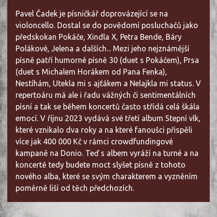
Pavel Čadek je písničkář doprovázející se na
violoncello. Dostal se do povědomí posluchačů jako
předskokan Pokáče, Xindla X, Petra Bende, Báry
Polákové, Jelena a dalších... Mezi jeho nejznámější
písně patří humorné písně 30 (duet s Pokáčem), Prsa
(duet s Michalem Horákem od Pana Fenka),
Nestíhám, Utekla mi s ajťákem a Nelajkla mi status. V
repertoáru má ale i řadu vážných či sentimentálních
písní a tak se během koncertů často střídá celá škála
emocí. V říjnu 2023 vydává své třetí album Stepní vlk,
které vznikalo dva roky a na které fanoušci přispěli
více jak 400 000 Kč v rámci crowdfundingové
kampaně na Donio. Teď s albem vyráží na turné a na
koncertě tedy budete moct slyšet písně z tohoto
nového alba, které se svým charakterem a vyzněním
poměrně liší od těch předchozích.