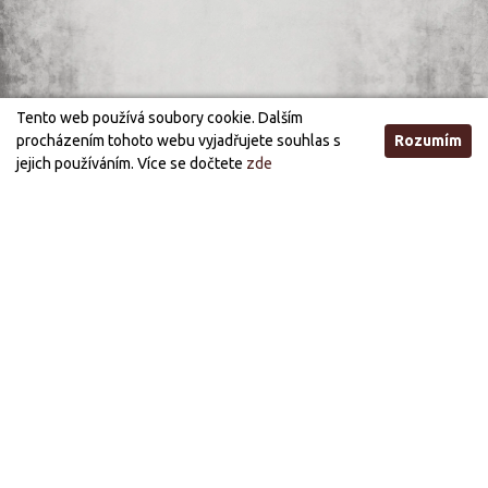
Tento web používá soubory cookie. Dalším
procházením tohoto webu vyjadřujete souhlas s
Rozumím
jejich používáním. Více se dočtete
zde
Otevírací doba
STANDARDNÍ OTEVÍRACÍ DOBA
ÚTERÝ, STŘEDA
21:00 - 03:00
PÁTEK, SOBOTA
21:00 - 05:00
PRÁZDNINOVÁ OTEVÍRACÍ DOBA (OD 1.7. DO 30.9.)
STŘEDA, PÁTEK
21:00 - 03:00