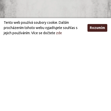
Tento web používá soubory cookie. Dalším
procházením tohoto webu vyjadřujete souhlas s
Rozumím
jejich používáním. Více se dočtete
zde
Otevírací doba
STANDARDNÍ OTEVÍRACÍ DOBA
ÚTERÝ, STŘEDA
21:00 - 03:00
PÁTEK, SOBOTA
21:00 - 05:00
PRÁZDNINOVÁ OTEVÍRACÍ DOBA (OD 1.7. DO 30.9.)
STŘEDA, PÁTEK
21:00 - 03:00