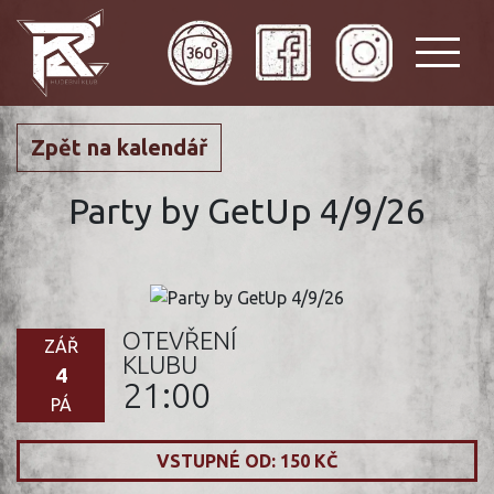
Zpět na kalendář
Party by GetUp 4/9/26
OTEVŘENÍ
ZÁŘ
KLUBU
4
21:00
PÁ
VSTUPNÉ OD: 150 KČ