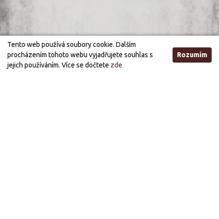
Tento web používá soubory cookie. Dalším
procházením tohoto webu vyjadřujete souhlas s
Rozumím
jejich používáním. Více se dočtete
zde
Otevírací doba
STANDARDNÍ OTEVÍRACÍ DOBA
ÚTERÝ, STŘEDA
21:00 - 03:00
PÁTEK, SOBOTA
21:00 - 05:00
PRÁZDNINOVÁ OTEVÍRACÍ DOBA (OD 1.7. DO 30.9.)
STŘEDA, PÁTEK
21:00 - 03:00