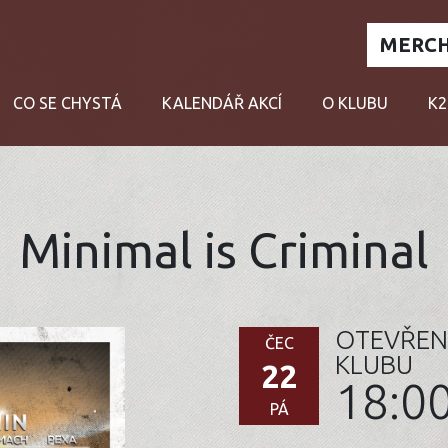
MERCH
CO SE CHYSTÁ
KALENDÁŘ AKCÍ
O KLUBU
K2
Minimal is Criminal
OTEVŘEN
ČEC
KLUBU
22
18:0
PÁ