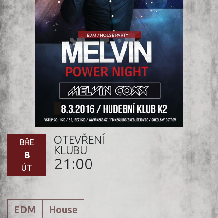
OTEVŘENÍ
BŘE
KLUBU
8
21:00
ÚT
EDM
House