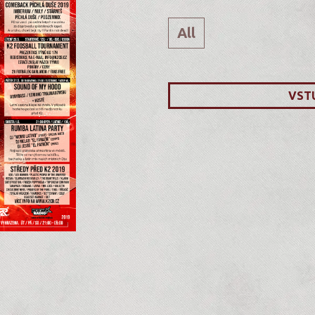
All
VST