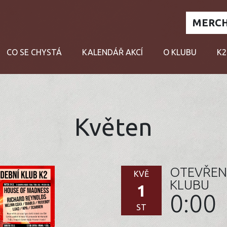
MERCH
CO SE CHYSTÁ
KALENDÁŘ AKCÍ
O KLUBU
K2
Květen
OTEVŘEN
KVĚ
KLUBU
1
0:00
ST