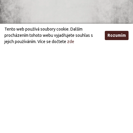
Tento web používá soubory cookie. Dalším
procházením tohoto webu vyjadřujete souhlas s
Rozumím
jejich používáním. Více se dočtete
zde
Otevírací doba
STANDARDNÍ OTEVÍRACÍ DOBA
ÚTERÝ, STŘEDA
21:00 - 03:00
PÁTEK, SOBOTA
21:00 - 05:00
PRÁZDNINOVÁ OTEVÍRACÍ DOBA (OD 1.7. DO 30.9.)
STŘEDA, PÁTEK
21:00 - 03:00