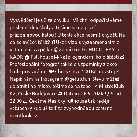
Vysvědčení je už za chvilku ! Všichni odpočítáváme
poslední dny školy a těšíme se na první
prázdninovou kalbu ! U téhle akce nesmíš chybět. Na
co se můžeš těšit? 📄Ukaž vízo s vyznamenáním a
vstup máš za půlku 🎧Za mixem DJ HUGOTEYY a
KADR 🏠 Full house 🎰Naše legendární kolo štěstí 📸
Profesionální fotograf takže o vzpomínky z akce
bude postaráno ! 💸 Chceš slevu 100 Kč na vstup?
Napiš nám na Instagram @getup.fun. Slevu můžeš
uplatnit i na místě, těšíme se na tebe! 📍 Místo: Klub
K2, České Budějovice 📆 Datum: 26.6. 2026 ⏰ Start:
22:00 🎫 Čekáme klasicky fullhouse tak raději
vstupenky kup už teď za zvýhodněnou cenu na
eventlook.cz