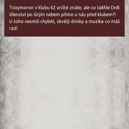
Toxymoron v klubu k2 určitě znáte, ale co takhle DnB
šílenství po širým nebem přímo u nás před klubem?!
U toho nesmíš chybět, skvělý drinky a muzika co máš
rád!