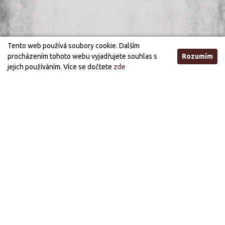
Tento web používá soubory cookie. Dalším
procházením tohoto webu vyjadřujete souhlas s
Rozumím
jejich používáním. Více se dočtete
zde
Otevírací doba
STANDARDNÍ OTEVÍRACÍ DOBA
ÚTERÝ, STŘEDA
21:00 - 03:00
PÁTEK, SOBOTA
21:00 - 05:00
PRÁZDNINOVÁ OTEVÍRACÍ DOBA (OD 1.7. DO 30.9.)
STŘEDA, PÁTEK
21:00 - 03:00