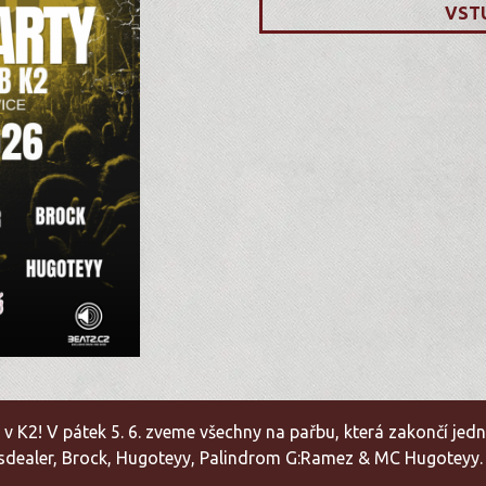
VST
v K2! V pátek 5. 6. zveme všechny na pařbu, která zakončí jedn
assdealer, Brock, Hugoteyy, Palindrom G:Ramez & MC Hugoteyy.