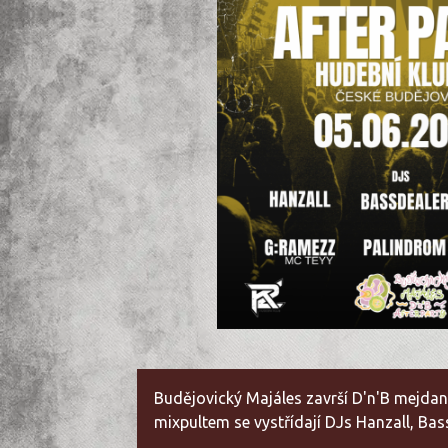
Budějovický Majáles završí D'n'B mejdan 
mixpultem se vystřídají DJs Hanzall, B