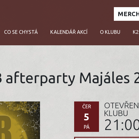
MERCH
CO SE CHYSTÁ
KALENDÁŘ AKCÍ
O KLUBU
K2
 afterparty Majáles 
OTEVŘEN
ČER
KLUBU
5
21:0
PÁ