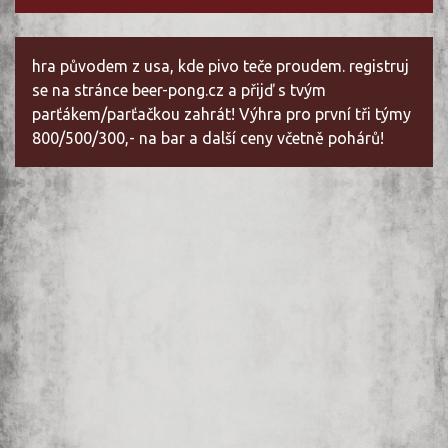
hra původem z usa, kde pivo teče proudem. registruj
se na stránce beer-pong.cz a přijď s tvým
parťákem/parťačkou zahrát! Výhra pro první tři týmy
800/500/300,- na bar a další ceny včetně pohárů!