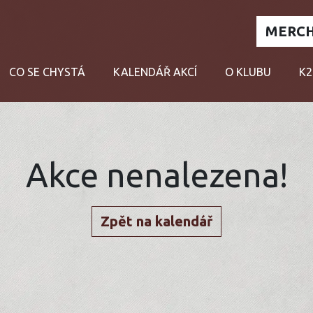
MERCH
CO SE CHYSTÁ
KALENDÁŘ AKCÍ
O KLUBU
K2
Akce nenalezena!
Zpět na kalendář